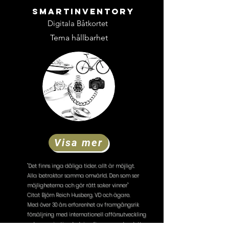
SMARTINVENTORY
Digitala Båtkortet
Tema hållbarhet
Visa mer
"Det finns inga dåliga tider, allt är möjligt.
Alla betraktar samma omvärld. Den som ser
möjligheterna och gör rätt saker vinner"
Citat Björn Reich Husberg, VD och ägare.
Med över 30 års erfarenhet av framgångsrik
försäljning med internationell affärsutveckling
och organisationsledning finns en god palett av