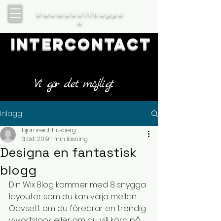
#wemakeithappe
n
IntercontacT
Vi gör det möjligt
Inlägg
bjornreichhusberg
3 okt. 2019
1 min läsning
Designa en fantastisk
blogg
Din Wix Blog kommer med 8 snygga 
layouter som du kan välja mellan. 
Oavsett om du föredrar en trendig 
vykortslook eller om du vill köra på 